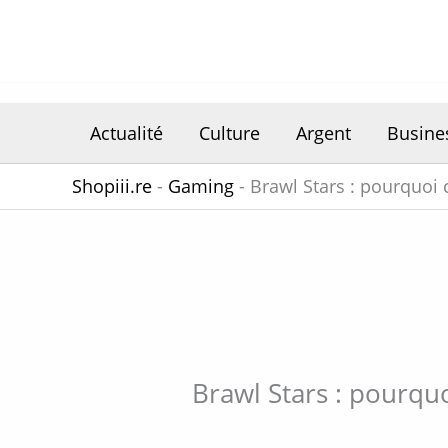
Aller
au
contenu
Actualité
Culture
Argent
Busine
Shopiii.re
-
Gaming
-
Brawl Stars : pourquoi 
Brawl Stars : pourquo